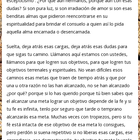
escepticismo . ¿Por qué aún hermanos, porque aún con esas
dudas? Si son pura luz, si son irradiación de amor si son esas
benditas almas que pidieron reencontrarse en su
espiritualidad para brindar el consuelo a quien así lo pida
aquella alma encarnada o desencarnada.
Suelta, deja atrás esas cargas, deja atrás esas dudas para
que sigas tu camino. Llámanos aquí estamos con ustedes,
llámanos para que logren sus objetivos, para que logren tus
objetivos terrenales y espirituales. No vean difíciles esos
caminos esas metas que traen de tiempo atrás y que por
una u otra razón no las han alcanzado, no se han alcanzado
¿por qué? porque si lo has querido porque tú bien sabes que
el alcanzar una meta lograr un objetivo depende de la fe y si
tu fe es infinita, tenlo por seguro que tarde o temprano
alcanzarás esa meta. Muchas veces con tropiezos, pero si tu
fé está intacta de ese objetivo de esa meta lo consigues,
pero perdón si suena repetitivo si no liberas esas cargas, ese