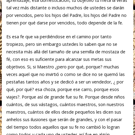
aprendizaje, esa domesticación, tu objetivo tu meta la verás
tal vez más distante o incluso muchos de ustedes se darán
por vencidos, pero los hijos del Padre, los hijos del Padre no
tienen por qué darse por vencidos, todo depende de la fe.
Es esa fe que va perdiéndose en el camino por tanto
tropiezo, pero sin embargo ustedes lo saben que no se
necesita más allá del tamaño de una semilla de mostaza de
fé, con eso es suficiente para alcanzar sus metas sus
objetivos. Si, si Maestro ¿pero por qué, porque? muchas
veces aquel que no invirtió o como se dice no se quemó las
pestañas tantos años y se dedicó a ser un vendedor, ¿ por
qué, por qué? esa choza, porque ese carro, porque esos
viajes?. Porque así de grande fue su fe. Porque desde niños
cuántos, de sus vástagos, cuántos maestros, son nuestros
maestros, cuántos de ellos desde pequeños les dicen sus
anhelos sus ilusiones que serán de grandes, y con el pasar
del tiempo todos aquellos que su fe no cambió lo logran
como todos y cada uno de ustedes así fue en algún