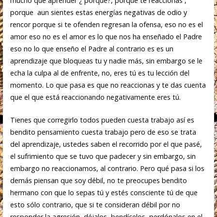
mucho que aprender ¿ porque?, porque te reaccionas ,
porque aun sientes estas energías negativas de odio y
rencor porque si te ofenden regresan la ofensa, eso no es el
amor eso no es el amor es lo que nos ha enseñado el Padre
eso no lo que enseño el Padre al contrario es es un
aprendizaje que bloqueas tu y nadie más, sin embargo se le
echa la culpa al de enfrente, no, eres tú es tu lección del
momento. Lo que pasa es que no reaccionas y te das cuenta
que el que está reaccionando negativamente eres tú.
Tienes que corregirlo todos pueden cuesta trabajo así es
bendito pensamiento cuesta trabajo pero de eso se trata
del aprendizaje, ustedes saben el recorrido por el que pasé,
el sufrimiento que se tuvo que padecer y sin embargo, sin
embargo no reaccionamos, al contrario. Pero qué pasa si los
demás piensan que soy débil, no te preocupes bendito
hermano con que lo sepas tú y estés consciente tú de que
esto sólo contrario, que si te consideran débil por no
responder la agresión, déjalos, bendícelos, perdónalos en el