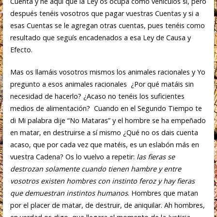
Cuenta y he aquí que la Ley os ocupa como vehículos si, pero
después tenéis vosotros que pagar vuestras Cuentas y si a
esas Cuentas se le agregan otras cuentas, pues tenéis como
resultado que seguís encadenados a esa Ley de Causa y
Efecto.
Mas os llamáis vosotros mismos los animales racionales y Yo
pregunto a esos animales racionales ¿Por qué matáis sin
necesidad de hacerlo? ¿Acaso no tenéis los suficientes
medios de alimentación? Cuando en el Segundo Tiempo te
di Mi palabra dije “No Mataras” y el hombre se ha empeñado
en matar, en destruirse a sí mismo ¿Qué no os dais cuenta
acaso, que por cada vez que matéis, es un eslabón más en
vuestra Cadena? Os lo vuelvo a repetir:
las fieras se
destrozan solamente cuando tienen hambre y entre
vosotros existen hombres con instinto feroz y hay fieras
que demuestran instintos humanos
. Hombres que matan
por el placer de matar, de destruir, de aniquilar. Ah hombres,