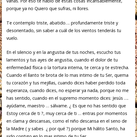
vanas. Por eso te hablo de estas cosas Incansablemente,
porque ya no Quiero que sufras, ni llores.
Te contemplo triste, abatido…. profundamente triste y
desorientado, sin saber a cuál de los vientos tenderás tu
vuelo.
En el silencio y en la angustia de tus noches, escucho tus
lamentos y tus ayes de angustia, cuando el dolor de tu
enfermedad física o la tortura interna, te cerca y te estrecha.
Cuando el llanto te brota de lo mas intimo de tu Ser, quema
tu corazón y tus mejillas, cuando dices haber perdido toda
esperanza, cuando dices, no esperar ya nada, porque no me
has sentido, cuando en el supremo momento dices: Jesús ….
ayúdame, maestro … sálvame. ¿ Es que no has sentido que
Estoy cerca de ti ?, muy cerca de ti … entras por momentos
en clama y descansas, como el niño descansa en el seno de
la Madre ( y sabes ¿ por qué ?) porque Mi hálito Santo, ha
sido contigo en lo mas intimo de tu Ser.