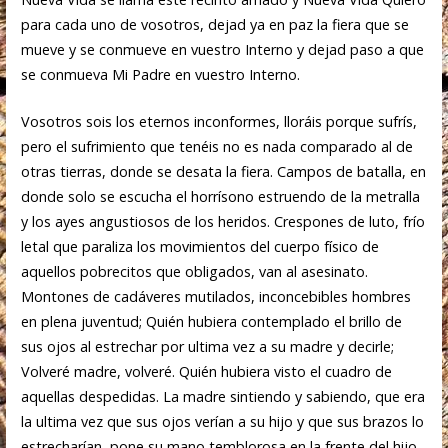
para cada uno de vosotros, dejad ya en paz la fiera que se
mueve y se conmueve en vuestro Interno y dejad paso a que
se conmueva Mi Padre en vuestro Interno.
Vosotros sois los eternos inconformes, lloráis porque sufrís,
pero el sufrimiento que tenéis no es nada comparado al de
otras tierras, donde se desata la fiera. Campos de batalla, en
donde solo se escucha el horrísono estruendo de la metralla
y los ayes angustiosos de los heridos. Crespones de luto, frío
letal que paraliza los movimientos del cuerpo físico de
aquellos pobrecitos que obligados, van al asesinato.
Montones de cadáveres mutilados, inconcebibles hombres
en plena juventud; Quién hubiera contemplado el brillo de
sus ojos al estrechar por ultima vez a su madre y decirle;
Volveré madre, volveré. Quién hubiera visto el cuadro de
aquellas despedidas. La madre sintiendo y sabiendo, que era
la ultima vez que sus ojos verían a su hijo y que sus brazos lo
estrecharían, pone su mano temblorosa en la frente del hijo